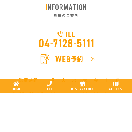
INFORMATION
診療のご案内
診療時間
月
火
水
木
金
土
日
HOME
TEL
RESERVATION
ACCESS
9:00～13:00
○
○
-
○
○
○
-
15:00～19:00
○
○
-
○
○
-
-
水曜日・日曜日・祝祭日
休診日
〒277-0005 千葉県柏市柏937-2