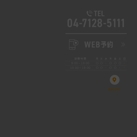
診療時間
月
火
水
木
金
土
日
9:00～13:00
○
○
-
○
○
○
-
15:00～19:00
○
○
-
○
○
-
-
ACCESS