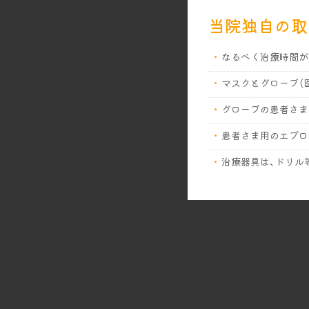
当院独自の取
なるべく治療時間が
マスクとグローブ（
グローブの患者さま
患者さま用のエプロ
治療器具は、ドリル
診療台や操作パネル
スタッフの頻繁な手
診療室内および待合
治療で使用する水は
治療前にうがいで口