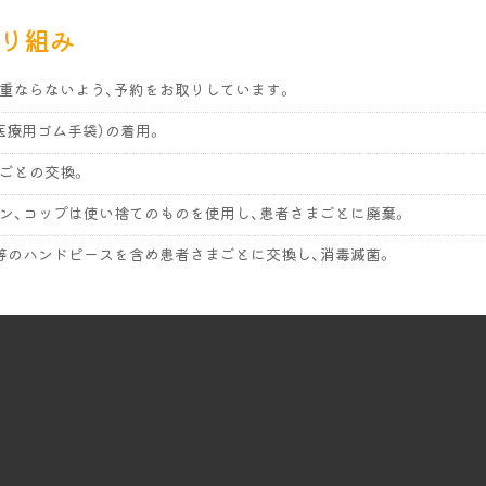
り組み
重ならないよう、予約をお取りしています。
医療用ゴム手袋）の着用。
ごとの交換。
ン、コップは使い捨てのものを使用し、患者さまごとに廃棄。
等のハンドピースを含め患者さまごとに交換し、消毒滅菌。
等の消毒液による清拭。
洗いと手指消毒。
室での空気清浄機の稼働。
ポイックウォーターを使用。
腔内の除菌をお願いしています。