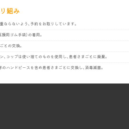
り組み
重ならないよう、予約をお取りしています。
医療用ゴム手袋）の着用。
ごとの交換。
ン、コップは使い捨てのものを使用し、患者さまごとに廃棄。
等のハンドピースを含め患者さまごとに交換し、消毒滅菌。
等の消毒液による清拭。
洗いと手指消毒。
室での空気清浄機の稼働。
ポイックウォーターを使用。
腔内の除菌をお願いしています。