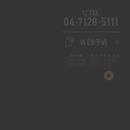
診療時間
月
火
水
木
金
土
日
9:00～13:00
○
○
-
○
○
○
-
15:00～19:00
○
○
-
○
○
-
-
ACCESS