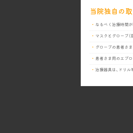
当院独自の取
なるべく治療時間が
マスクとグローブ（
グローブの患者さま
患者さま用のエプロ
治療器具は、ドリル
診療台や操作パネル
スタッフの頻繁な手
診療室内および待合
治療で使用する水は
治療前にうがいで口